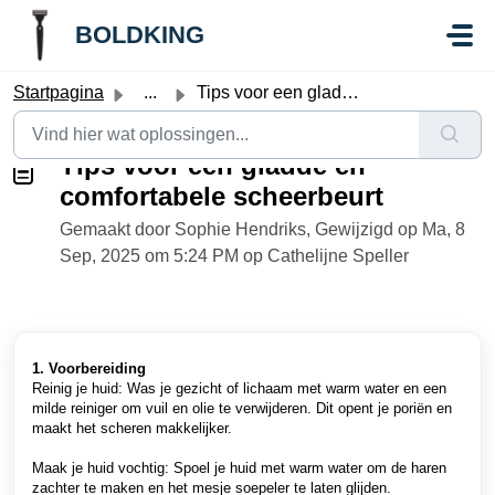
Doorgaan naar hoofdinhoud
//Knowledge base button:
//Knowledge base button:
BOLDKING
Startpagina
...
Tips voor een gladde en comfortabele scheerbeurt
Tips voor een gladde en
comfortabele scheerbeurt
Gemaakt door Sophie Hendriks, Gewijzigd op Ma, 8
Sep, 2025 om 5:24 PM op Cathelijne Speller
1. Voorbereiding
Reinig je huid: Was je gezicht of lichaam met warm water en een
milde reiniger om vuil en olie te verwijderen. Dit opent je poriën en
maakt het scheren makkelijker.
Maak je huid vochtig: Spoel je huid met warm water om de haren
zachter te maken en het mesje soepeler te laten glijden.